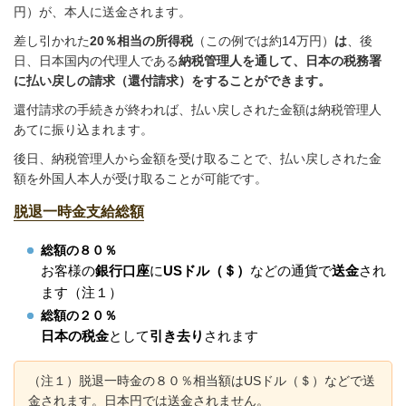
円）が、本人に送金されます。
差し引かれた
20％相当の所得税
（この例では約14万円）
は
、後
日、日本国内の代理人である
納税管理人を通して、日本の税務署
に払い戻しの請求（還付請求）をすることができます。
還付請求の手続きが終われば、払い戻しされた金額は納税管理人
あてに振り込まれます。
後日、納税管理人から金額を受け取ることで、払い戻しされた金
額を外国人本人が受け取ることが可能です。
脱退一時金支給総額
総額の８０％
お客様の
銀行口座
に
USドル（＄）
などの通貨で
送金
され
ます（注１）
総額の２０％
日本の税金
として
引き去り
されます
（注１）脱退一時金の８０％相当額はUSドル（＄）などで送
金されます。日本円では送金されません。