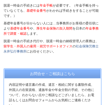
脱退一時金の手続きには
年金手帳
が必要です。（年金手帳を持っ
ていなくても、
基礎年金番号
がわかれば手続きをすることが可能
です。）
基礎年金番号が分からない人には…当事務所がお客様の委任状に
より
基礎年金番号
や、
厚生年金保険の加入期間
を日本の
年金事務
所で調査・確認
します。
脱退一時金の手続き代行や、脱退一時金の納税管理人の業務は、
留学生・外国人の雇用・就労サポートオフィス
の
社会保険労務士
永井弘行事務所
にお任せください。
お問合せ・ご相談はこちら
内容証明や遺言書の作成、遺言・相続に関する書類作成、
外国人の在留資格、遺族年金や年金分割の手続、その他に
ついて、わからない点やご相談などございましたら、お電
話もしくはお問合せフォームからお気軽にご連絡くださ