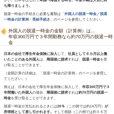
さい。日本をはなれて
本国へ帰国する時も、年金手帳は大切に持
ち帰りましょう。
脱退一時金の手続きに必要な書類は「
外国人の脱退一時金／脱退
一時金の計算例・受給手続き
」のページを参照してください。
外国人の脱退一時金の金額（計算例）は…
年収300万円で３年間勤務なら約70万円の脱退一時
金
日本の会社で厚生年金保険に加入
して、
社員として６カ月以上働
いたことのある外国人
は、
帰国後に請求
すれば、
脱退一時金
を受
け取ることができます。
（金額計算の詳細は、「脱退一時金の計算例」のページを参照し
てください。）
例えば、日本の会社で厚生年金保険に加入して、
年収300万円で３
年間働いた外国人
の場合、
帰国後に請求
すれば
約70万円の脱退一
時金
を受け取ることができます。
脱退一時金が支払われるときには
20％
（この例では約14万円）
が
所得税として差し引かれます。
そして残額（この例では約５６万