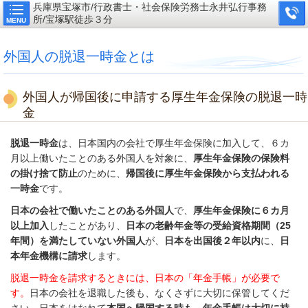
兵庫県宝塚市/行政書士・社会保険労務士永井弘行事務
所/宝塚駅徒歩３分
MENU
外国人の脱退一時金とは
外国人が帰国後に申請する厚生年金保険の脱退一時
金
脱退一時金
は、日本国内の会社で厚生年金保険に加入して、６カ
月以上働いたことのある外国人を対象に、
厚生年金保険の保険料
の掛け捨て防止
のために、
帰国後に厚生年金保険から支払われる
一時金
です。
日本の会社で働いたことのある外国人
で、
厚生年金保険に６カ月
以上加入
したことがあり、
日本の老齢年金等の受給資格期間（25
年間）を満たしていない外国人
が、
日本を出国後２年以内
に、
日
本年金機構に請求
します。
脱退一時金を請求するときには、日本の「年金手帳」が必要で
す。
日本の会社を退職した後も、なくさずに大切に保管してくだ