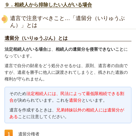
９．相続人から排除したい人がいる場合
遺言で注意すべきこと…「遺留分（いりゅうぶ
ん）」とは
遺留分（いりゅうぶん）とは
法定相続人がいる場合
は、
相続人の遺留分を侵害できないこと
に
なっています。
遺言で自分の財産をどう処分させるかは、原則、遺言者の自由で
すが、遺産を勝手に他人に譲渡されてしまうと、残された遺族の
権利が守られません。
そのため
法定相続人には、民法によって最低限相続できる割
合
が決められています。これを
遺留分
といいます。
遺言を作成するときは、
兄弟姉妹以外の相続人には遺留分が
ある
ことに注意してください。
遺留分権者