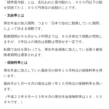
「標準賞与額」とは、支払われた賞与額の１，０００円以下の額
を切捨てた１，０００円単位の金額のことです。
・支給率とは
厚生年金の加入期間、つまり「日本で会社に勤務していた期間」
によって決まる係数です。
勤務期間が６カ月から３年間までは、６カ月単位で係数が増加し
ますが、３年以上の場合は係数は増加せず一定です。
転職で会社を変わっても、厚生年金保険に加入している限り被保
険者期間は通算されます。
・保険料率とは
厚生年金に加入していた最終月の前年１０月時点の保険料率を用
います。
最終月が１月〜８月の場合は前々年１０月時点の保険料率を用い
ます。
（平成２２年９月〜２３年８月の厚生年金保険料率は１６．０５
８％です。）