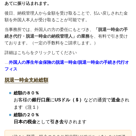
あてに振り込まれます。
後日、納税管理人から金額を受け取ることで、払い戻しされた金
額を外国人本人が受け取ることが可能です。
当事務所では、外国人の方の委任にもとづき、
「脱退一時金の手
続き代行・脱退一時金の納税管理人」の業務
を、有料で引き受け
ております。（一定の手数料をご請求します。）
詳細はこちらをクリックしてください
…
外国人の厚生年金保険の脱退一時金/脱退一時金の手続き代行オ
フィス
脱退一時金支給総額
総額の８０％
お客様の
銀行口座
に
USドル（＄）
などの通貨で
送金
され
ます（注１）
総額の２０％
日本の税金
として
引き去り
されます