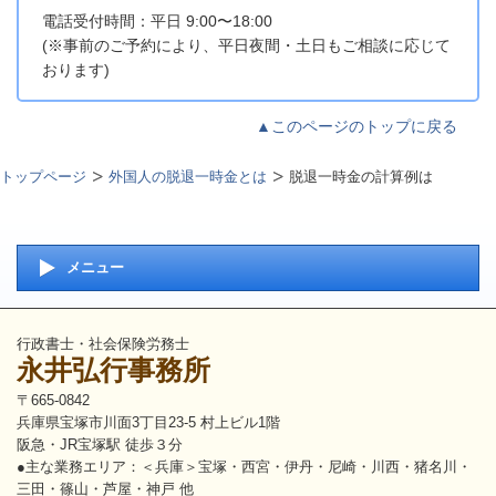
電話受付時間：平日 9:00〜18:00
(※事前のご予約により、平日夜間・土日もご相談に応じて
おります)
▲このページのトップに戻る
トップページ
外国人の脱退一時金とは
脱退一時金の計算例は
メニュー
行政書士・社会保険労務士
永井弘行事務所
〒665-0842
兵庫県宝塚市川面3丁目23-5 村上ビル1階
阪急・JR宝塚駅 徒歩３分
●主な業務エリア：＜兵庫＞宝塚・西宮・伊丹・尼崎・川西・猪名川・
三田・篠山・芦屋・神戸 他