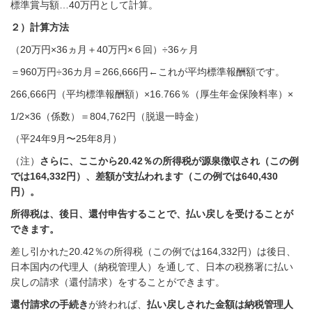
標準賞与額…40万円として計算。
２）計算方法
（20万円×36ヵ月＋40万円×６回）÷36ヶ月
＝960万円÷36カ月＝
266,666円←これが平均標準報酬額です。
266,666円
（平均標準報酬額）
×16.766％
（厚生年金保険料率）
×
1/2×36
（
係数）
＝804,762円
（脱退一時金）
（平24年9月〜25年8月）
（注）
さらに、ここから20.42％の所得税が源泉徴収され（この例
では164,332円）、差額が支払われます（この例では640,430
円）。
所得税は、後日、還付申告することで、払い戻しを受けることが
できます。
差し引かれた20.42％の所得税（この例では164,332円）は後日、
日本国内の代理人（納税管理人）を通して、日本の税務署に払い
戻しの請求（還付請求）をすることができます。
還付請求の手続き
が終われば、
払い戻しされた金額は納税管理人