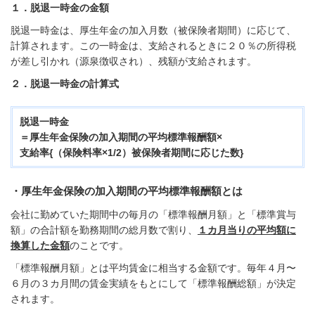
１．脱退一時金の金額
脱退一時金は、厚生年金の加入月数（被保険者期間）に応じて、
計算されます。この一時金は、支給されるときに２０％の所得税
が差し引かれ（源泉徴収され）、残額が支給されます。
２．脱退一時金の計算式
脱退一時金
＝
厚生年金保険の加入期間の平均標準報酬額×
支給率{（保険料率×1/2）被保険者期間に応じた数}
・厚生年金保険の加入期間の平均標準報酬額とは
会社に勤めていた期間中の毎月の「標準報酬月額」と「標準賞与
額」の合計額を勤務期間の総月数で割り、
１カ月当りの平均額に
換算した金額
のことです。
「標準報酬月額」とは平均賃金に相当する金額です。毎年４月〜
６月の３カ月間の賃金実績をもとにして「標準報酬総額」が決定
されます。