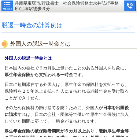
兵庫県宝塚市/行政書士・社会保険労務士永井弘行事務
所/宝塚駅徒歩３分
MENU
脱退一時金の計算例は
外国人の脱退一時金とは
外国人の脱退一時金とは
日本国内の会社で６カ月以上働いたことのある外国人を対象に、
厚生年金保険から支払われる一時金
です。
日本に短期滞在する外国人は、厚生年金の保険料を支払っても、
保険料を２５年以上支払った人に支払われる老齢年金を受け取る
ことができません。
そのため保険料の掛け捨てを防ぐために、外国人が
日本を出国後
に請求
すれば、日本の会社・団体等で働いて厚生年金保険に加入
していた期間に応じて、一時金が支払われます。
厚生年金保険の被保険者期間が６カ月以上
あり，
老齢厚生年金等