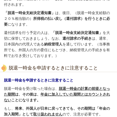
付されます。
「脱退一時金支給決定通知書」
は、後日、（脱退一時金支給額の
２０％相当額の）
所得税の払い戻し（還付請求）を行うときに必
要
になります。
還付請求を行う予定の人は、
「脱退一時金支給決定通知書」
を大
切に保管しておきましょう。なお、
還付請求の手続き
は、通常、
日本国内の代理人である
納税管理人
を通して行います。（当事務
所でも、外国人の方の委任にもとづき、納税管理人の手続きを有
料でお引き受けしております。）
脱退一時金を申請するときに注意すること
脱退一時金を申請するときに注意すること
脱退一時金を受け取った場合は、
脱退一時金の計算の前提となっ
た期間
は、その後は、
年金に加入していた期間とはカウントされ
ない
ことになります。
もし、
将来、外国人が日本に戻ってきても、その期間は「年金の
加入期間」として
取り扱われません
ので、注意が必要です。