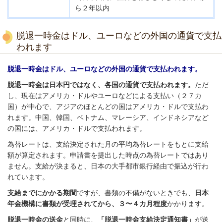
ら２年以内
脱退一時金はドル、ユーロなどの外国の通貨で支払
われます
脱退一時金はドル、ユーロなどの外国の通貨で支払われます。
脱退一時金は日本円ではなく、各国の通貨で支払われます。
ただ
し、現在はアメリカ・ドルやユーロなどによる支払い（２７カ
国）が中心で、アジアのほとんどの国はアメリカ・ドルで支払わ
れます。中国、韓国、ベトナム、マレーシア、インドネシアなど
の国には、アメリカ・ドルで支払われます。
為替レートは、支給決定された月の平均為替レートをもとに支給
額が算定されます。申請書を提出した時点の為替レートではあり
ません。支給が決まると、日本の大手都市銀行経由で振込が行わ
れています。
支給までにかかる期間
ですが、書類の不備がないときでも、
日本
年金機構に書類が受理されてから、３〜４カ月程度
かかります。
脱退一時金の送金
と同時に、
「脱退一時金支給決定通知書」
が送