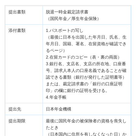
提出書類
脱退一時金裁定請求書
（国民年金／厚生年金保険）
添付書類
1.パスポートの写し
（最後に日本を出国した年月日、氏名、生
年月日、
国籍、署名、在留資格が確認でき
るページ）
2.在留カードのコピー（表・裏の両面）
3.銀行名、支店名、支店の所在地、口座番
号、
請求人本人の口座名義であることが確
認できる書類
（銀行が発行した証明書等）
または、裁定請求書の「銀行の口座証明
印」の欄に
銀行の証明を受ける。
4.年金手帳
提出先
日本年金機構
提出期限
最後に国民年金の被保険者の資格を喪失し
たとき
（日本国内に住所を有しなくなった日）か