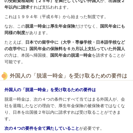
の受給資格期間（２５年）を満たしていない外国人
が、
出国後２
年以内に請求
すれば支払われます。
これは１９９４年（平成６年）から始まった制度です。
なお、この
脱退一時金
は
厚生年金保険
だけでなく、
国民年金にも
同様の制度
があります。
たとえば、
日本での留学中に（大学・専修学校・日本語学校など
の在学中に）国民年金の保険料を６カ月以上支払っていた外国人
の方は、本国へ帰国後、
国民年金の脱退一時金
を請求することが
可能です。
外国人の「脱退一時金」を受け取るための要件は
外国人の「脱退一時金」を受け取るための要件は
脱退一時金は、次の４つの条件にすべて当てはまる外国人が、会
社を退職したなどの理由で、厚生年金保険の被保険者ではなくな
り、日本を出国後２年以内に請求すれば受け取ることができま
す。
次の４つの要件を全て満たしていること
が必要です。