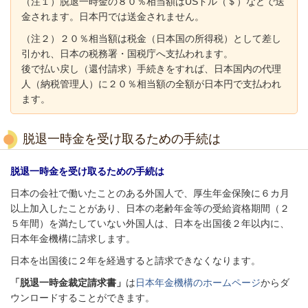
（注１）脱退一時金の８０％相当額はUSドル（＄）などで送
金されます。日本円では送金されません。
（注２）２０％相当額は税金（日本国の所得税）として差し
引かれ、日本の税務署・国税庁へ支払われます。
後で払い戻し（還付請求）手続きをすれば、日本国内の代理
人（納税管理人）に２０％相当額の全額が日本円で支払われ
ます。
脱退一時金を受け取るための手続は
脱退一時金を受け取るための手続は
日本の会社で働いたことのある外国人で、厚生年金保険に６カ月
以上加入したことがあり、日本の老齢年金等の受給資格期間（２
５年間）を満たしていない外国人は、日本を出国後２年以内に、
日本年金機構に請求します。
日本を出国後に２年を経過すると請求できなくなります。
「脱退一時金裁定請求書」
は
日本年金機構のホームページ
からダ
ウンロードすることができます。