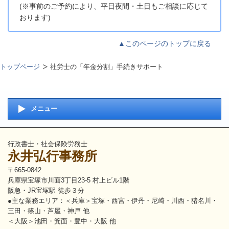
(※事前のご予約により、平日夜間・土日もご相談に応じて
おります)
▲このページのトップに戻る
トップページ
社労士の「年金分割」手続きサポート
メニュー
行政書士・社会保険労務士
永井弘行事務所
〒665-0842
兵庫県宝塚市川面3丁目23-5 村上ビル1階
阪急・JR宝塚駅 徒歩３分
●主な業務エリア：＜兵庫＞宝塚・西宮・伊丹・尼崎・川西・猪名川・
三田・篠山・芦屋・神戸 他
＜大阪＞池田・箕面・豊中・大阪 他