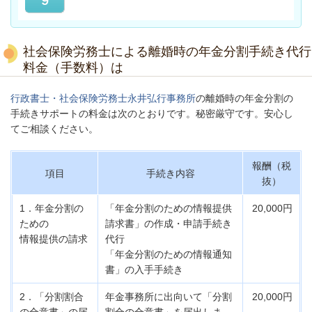
社会保険労務士による離婚時の年金分割手続き代行
料金（手数料）は
行政書士・社会保険労務士永井弘行事務所
の離婚時の年金分割の
手続きサポートの料金は次のとおりです。秘密厳守です。安心し
てご相談ください。
報酬
（税
項目
手続き内容
抜）
1．年金分割の
「年金分割のための情報提供
20,000円
ための
請求書」
の作成・申請手続き
情報提供の請求
代行
「年金分割のための情報通知
書」の
入手手続き
2．「分割割合
年金事務所に出向いて
「分割
20,000円
の合意書」
の届
割合の合意書」を届出しま