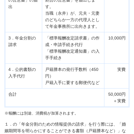
出
す。
当職（永井）が、元夫・元妻
のどちらか一方の代理人
とし
て年金事務所に出向きます。
3．年金分割の
「標準報酬改定請求書」の
作
10,000円
請求
成・申請手続き代行
「標準報酬改定通知書」の入
手手続き
4．公的書類の
戸籍謄本の発行手数料（450
実費
入手代行
円）
戸籍入手に要する郵便代など
合計
50,000円
＋実費
※報酬には別途、消費税が加算されます。
１．の「年金分割のための情報提供の請求」を行う際には、「婚
姻期間等を明らかにすることができる書類（戸籍謄本など）」な