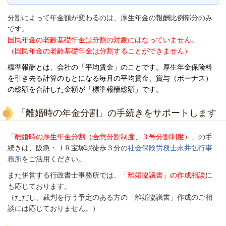
分割によって年金額が変わるのは、厚生年金の報酬比例部分のみ
です。
国民年金の老齢基礎年金は分割の対象にはなっていません。
（国民年金の老齢基礎年金は分割することができません）
標準報酬とは、会社の「平均賃金」のことです。厚生年金保険料
を引き去る計算のもとになる毎月の平均賃金、賞与（ボーナス）
の総額を合計した金額が「標準報酬総額」です。
「離婚時の年金分割」の手続きをサポートします
「離婚時の厚生年金分割（合意分割制度、３号分割制度）」
の手
続きは、阪急・ＪＲ宝塚駅徒歩３分の
社会保険労務士永井弘行事
務所
をご活用ください。
また併営する行政書士事務所では、
「離婚協議書」の作成相談
に
も応じております。
（ただし、裁判を行う予定のある方の「離婚協議書」作成のご相
談には応じておりません。）