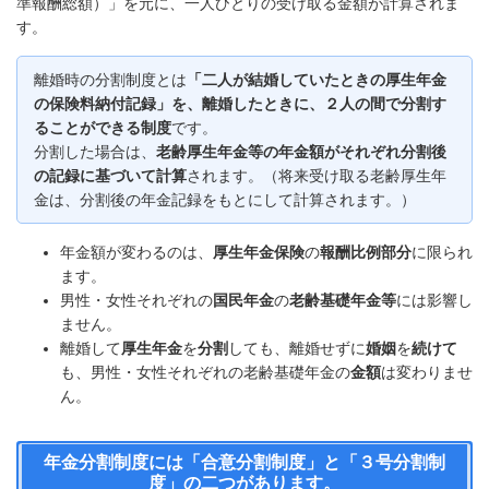
準報酬総額）」を元に、一人ひとりの受け取る金額が計算されま
す。
離婚時の分割制度とは
「二人が結婚していたときの厚生年金
の保険料納付記録」を、離婚したときに、２人の間で分割す
ることができる制度
です。
分割した場合は、
老齢厚生年金等の年金額がそれぞれ分割後
の記録に基づいて計算
されます。（将来受け取る老齢厚生年
金は、分割後の年金記録をもとにして計算されます。）
年金額が変わるのは、
厚生年金保険
の
報酬比例部分
に限られ
ます。
男性・女性それぞれの
国民年金
の
老齢基礎年金等
には影響し
ません。
離婚して
厚生年金
を
分割
しても、離婚せずに
婚姻
を
続けて
も、男性・女性それぞれの老齢基礎年金の
金額
は変わりませ
ん。
年金分割制度には「合意分割制度」と「３号分割制
度」の二つがあります。