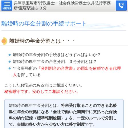
兵庫県宝塚市/行政書士・社会保険労務士永井弘行事務
所/宝塚駅徒歩３分
MENU
離婚時の年金分割の手続サポート
離婚時の年金分割とは・・・
離婚時の年金分割の手続きはどうすればよいか？
離婚時の厚生年金の合意分割、３号分割とは？
年金事務所の
『分割割合の合意書』の届出を依頼できる代理
人
を探している
こうしたお悩みのある方はご相談ください。
秘密厳守です。安心してご相談ください。
離婚時の厚生年金分割とは、
将来受け取ることのできる老齢
厚生年金の根拠になる「会社で働いた期間中に支払った保険
料の納付記録（標準報酬総額）」を、一定のルールで分割し
て、夫婦の多い方から少ない方に移す制度
です。