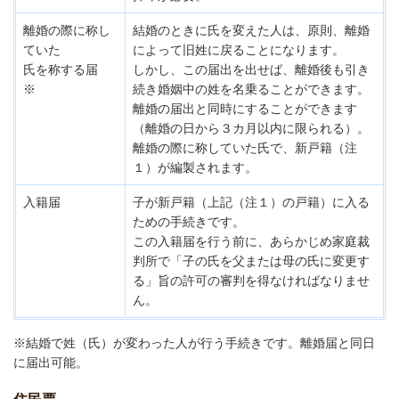
離婚の際に称し
結婚のときに氏を変えた人は、原則、離婚
ていた
によって旧姓に戻ることになります。
氏を称する届
しかし、この届出を出せば、離婚後も引き
※
続き婚姻中の姓を名乗ることができます。
離婚の届出と同時にすることができます
（離婚の日から３カ月以内に限られる）。
離婚の際に称していた氏で、新戸籍（注
１）が編製されます。
入籍届
子が新戸籍（上記（注１）の戸籍）に入る
ための手続きです。
この入籍届を行う前に、あらかじめ家庭裁
判所で「子の氏を父または母の氏に変更す
る」旨の許可の審判を得なければなりませ
ん。
※結婚で姓（氏）が変わった人が行う手続きです。離婚届と同日
に届出可能。